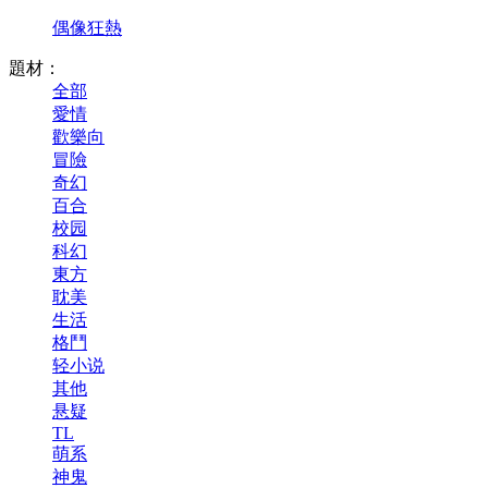
偶像狂熱
題材：
全部
愛情
歡樂向
冒險
奇幻
百合
校园
科幻
東方
耽美
生活
格鬥
轻小说
其他
悬疑
TL
萌系
神鬼