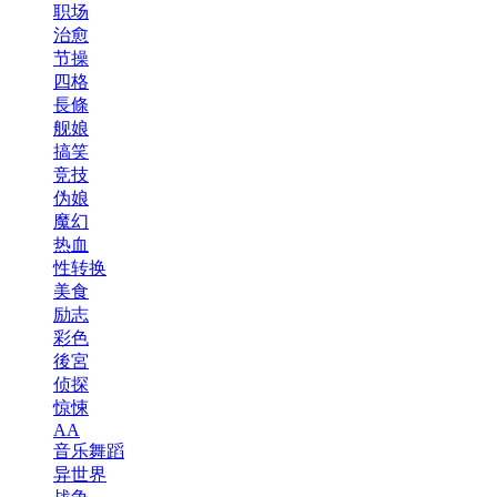
职场
治愈
节操
四格
長條
舰娘
搞笑
竞技
伪娘
魔幻
热血
性转换
美食
励志
彩色
後宮
侦探
惊悚
AA
音乐舞蹈
异世界