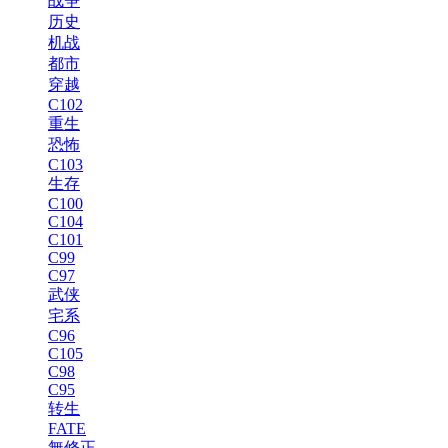
战争
历史
机战
都市
穿越
C102
重生
恐怖
C103
生存
C100
C104
C101
C99
C97
武侠
宅系
C96
C105
C98
C95
转生
FATE
無修正