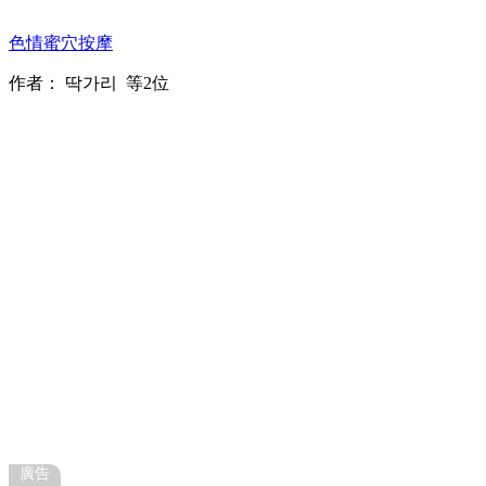
色情蜜穴按摩
作者：
딱가리
等2位
廣告