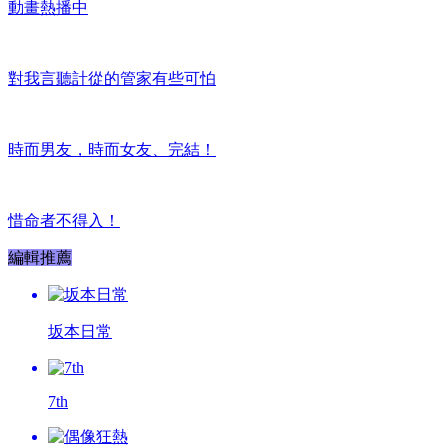
動畫熱播中
對我言聽計從的管家有些可怕
時而男友，時而女友、完結！
惜命者不得入！
編輯推薦
坂本日常
7th