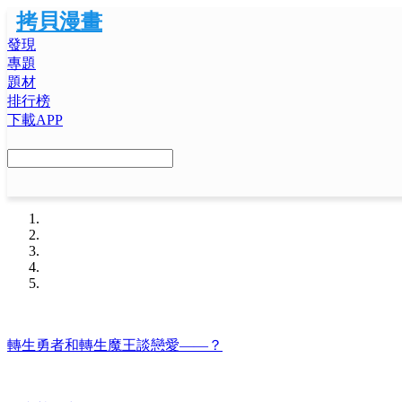
拷貝漫畫
發現
專題
題材
排行榜
下載APP
轉生勇者和轉生魔王談戀愛——？