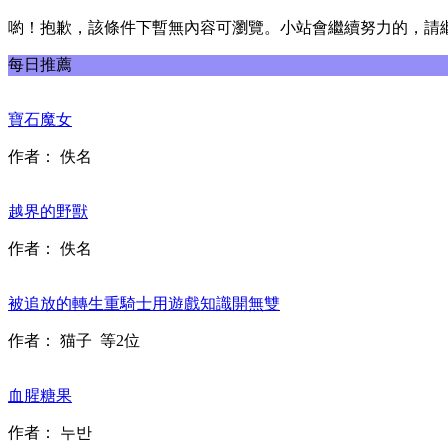
喲！抱歉，該條件下暫無內容可瀏覽。小站會繼續努力的，請
每日推薦
寶石魔女
作者：
佚名
越界的野獸
作者：
佚名
被追放的轉生重騎士用遊戲知識開無雙
作者：
猫子
等2位
血腥糖果
作者：
누반