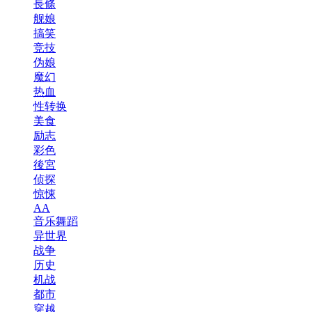
長條
舰娘
搞笑
竞技
伪娘
魔幻
热血
性转换
美食
励志
彩色
後宮
侦探
惊悚
AA
音乐舞蹈
异世界
战争
历史
机战
都市
穿越