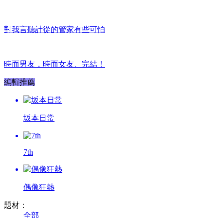
對我言聽計從的管家有些可怕
時而男友，時而女友、完結！
編輯推薦
坂本日常
7th
偶像狂熱
題材：
全部