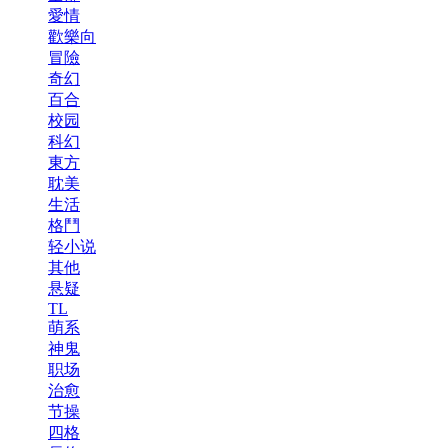
愛情
歡樂向
冒險
奇幻
百合
校园
科幻
東方
耽美
生活
格鬥
轻小说
其他
悬疑
TL
萌系
神鬼
职场
治愈
节操
四格