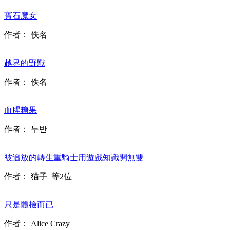
寶石魔女
作者：
佚名
越界的野獸
作者：
佚名
血腥糖果
作者：
누반
被追放的轉生重騎士用遊戲知識開無雙
作者：
猫子
等2位
只是體檢而已
作者：
Alice Crazy