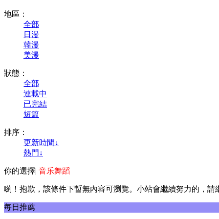
地區：
全部
日漫
韓漫
美漫
狀態：
全部
連載中
已完結
短篇
排序：
更新時間↓
熱門↓
你的選擇
|
音乐舞蹈
喲！抱歉，該條件下暫無內容可瀏覽。小站會繼續努力的，請
每日推薦