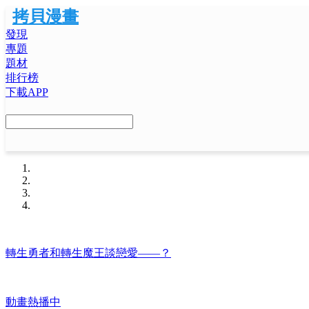
拷貝漫畫
發現
專題
題材
排行榜
下載APP
轉生勇者和轉生魔王談戀愛——？
動畫熱播中