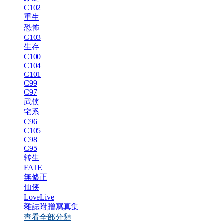
C102
重生
恐怖
C103
生存
C100
C104
C101
C99
C97
武侠
宅系
C96
C105
C98
C95
转生
FATE
無修正
仙侠
LoveLive
雜誌附贈寫真集
查看全部分類