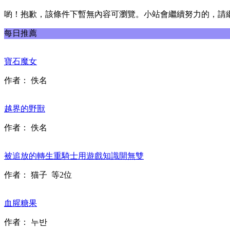
喲！抱歉，該條件下暫無內容可瀏覽。小站會繼續努力的，請
每日推薦
寶石魔女
作者：
佚名
越界的野獸
作者：
佚名
被追放的轉生重騎士用遊戲知識開無雙
作者：
猫子
等2位
血腥糖果
作者：
누반