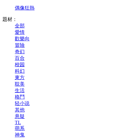
偶像狂熱
題材：
全部
愛情
歡樂向
冒險
奇幻
百合
校园
科幻
東方
耽美
生活
格鬥
轻小说
其他
悬疑
TL
萌系
神鬼