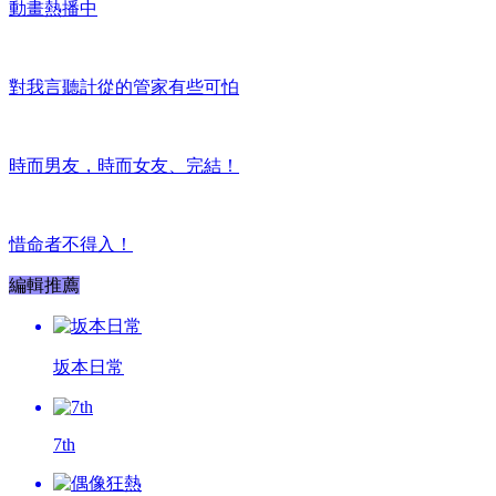
動畫熱播中
對我言聽計從的管家有些可怕
時而男友，時而女友、完結！
惜命者不得入！
編輯推薦
坂本日常
7th