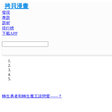
拷貝漫畫
發現
專題
題材
排行榜
下載APP
轉生勇者和轉生魔王談戀愛——？