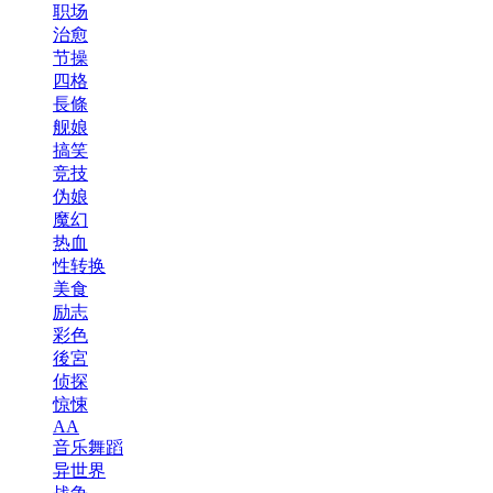
职场
治愈
节操
四格
長條
舰娘
搞笑
竞技
伪娘
魔幻
热血
性转换
美食
励志
彩色
後宮
侦探
惊悚
AA
音乐舞蹈
异世界