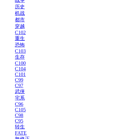
战争
历史
机战
都市
穿越
C102
重生
恐怖
C103
生存
C100
C104
C101
C99
C97
武侠
宅系
C96
C105
C98
C95
转生
FATE
無修正