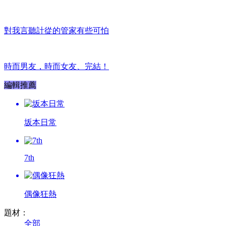
對我言聽計從的管家有些可怕
時而男友，時而女友、完結！
編輯推薦
坂本日常
7th
偶像狂熱
題材：
全部