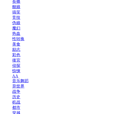
長條
舰娘
搞笑
竞技
伪娘
魔幻
热血
性转换
美食
励志
彩色
後宮
侦探
惊悚
AA
音乐舞蹈
异世界
战争
历史
机战
都市
穿越