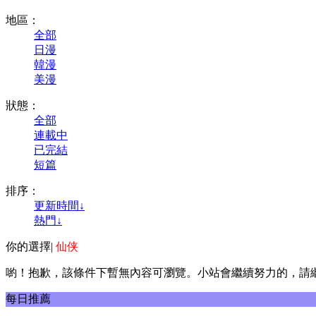
地區：
全部
日漫
韓漫
美漫
狀態：
全部
連載中
已完結
短篇
排序：
更新時間↓
熱門↓
你的選擇
|
仙侠
喲！抱歉，該條件下暫無內容可瀏覽。小站會繼續努力的，請
每日推薦