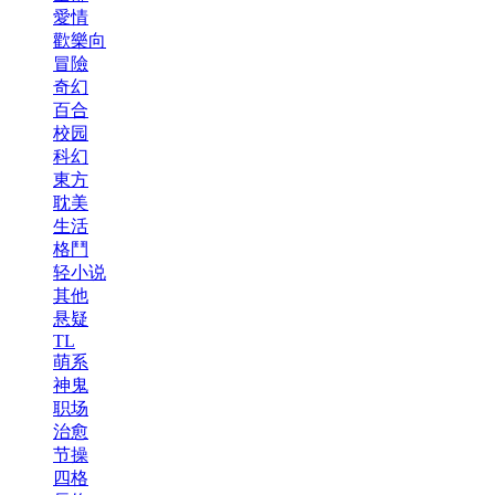
愛情
歡樂向
冒險
奇幻
百合
校园
科幻
東方
耽美
生活
格鬥
轻小说
其他
悬疑
TL
萌系
神鬼
职场
治愈
节操
四格