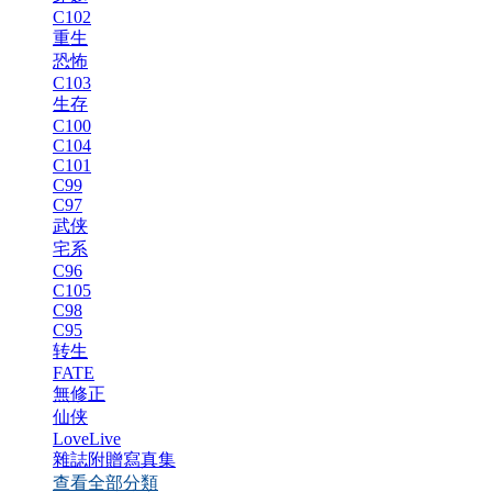
C102
重生
恐怖
C103
生存
C100
C104
C101
C99
C97
武侠
宅系
C96
C105
C98
C95
转生
FATE
無修正
仙侠
LoveLive
雜誌附贈寫真集
查看全部分類