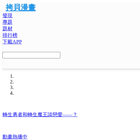
拷貝漫畫
發現
專題
題材
排行榜
下載APP
轉生勇者和轉生魔王談戀愛——？
動畫熱播中