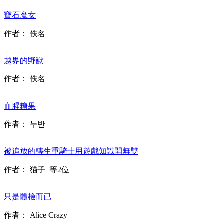
寶石魔女
作者：
佚名
越界的野獸
作者：
佚名
血腥糖果
作者：
누반
被追放的轉生重騎士用遊戲知識開無雙
作者：
猫子
等2位
只是體檢而已
作者：
Alice Crazy