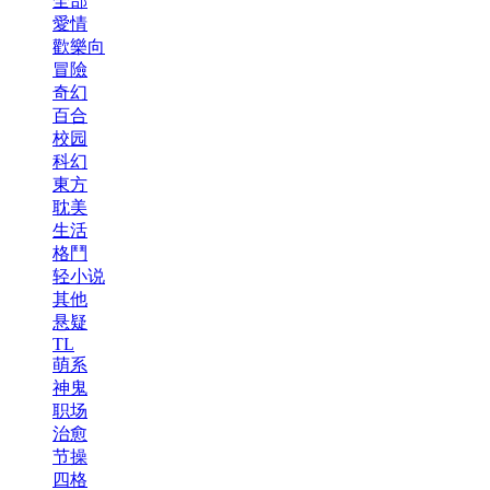
全部
愛情
歡樂向
冒險
奇幻
百合
校园
科幻
東方
耽美
生活
格鬥
轻小说
其他
悬疑
TL
萌系
神鬼
职场
治愈
节操
四格