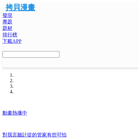
拷貝漫畫
發現
專題
題材
排行榜
下載APP
動畫熱播中
對我言聽計從的管家有些可怕