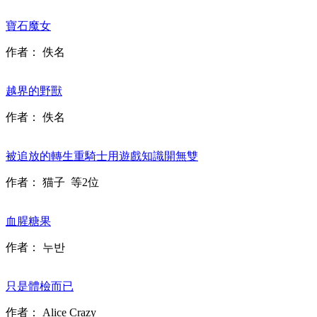
寶石魔女
作者：
佚名
越界的野獸
作者：
佚名
被追放的轉生重騎士用遊戲知識開無雙
作者：
猫子
等2位
血腥糖果
作者：
누반
只是體檢而已
作者：
Alice Crazy