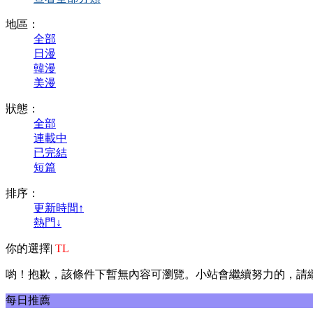
地區：
全部
日漫
韓漫
美漫
狀態：
全部
連載中
已完結
短篇
排序：
更新時間↑
熱門↓
你的選擇
|
TL
喲！抱歉，該條件下暫無內容可瀏覽。小站會繼續努力的，請
每日推薦