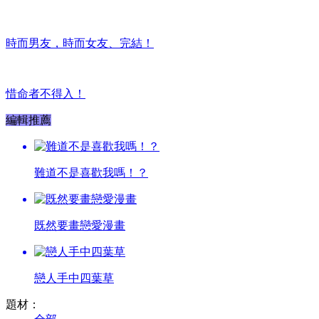
時而男友，時而女友、完結！
惜命者不得入！
編輯推薦
難道不是喜歡我嗎！？
既然要畫戀愛漫畫
戀人手中四葉草
題材：