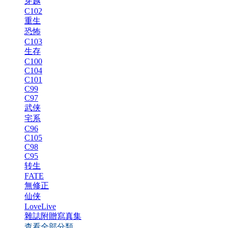
穿越
C102
重生
恐怖
C103
生存
C100
C104
C101
C99
C97
武侠
宅系
C96
C105
C98
C95
转生
FATE
無修正
仙侠
LoveLive
雜誌附贈寫真集
查看全部分類