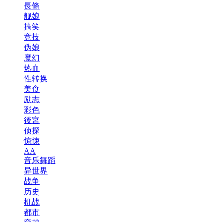
長條
舰娘
搞笑
竞技
伪娘
魔幻
热血
性转换
美食
励志
彩色
後宮
侦探
惊悚
AA
音乐舞蹈
异世界
战争
历史
机战
都市