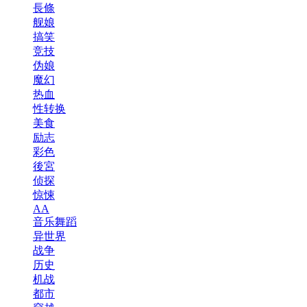
長條
舰娘
搞笑
竞技
伪娘
魔幻
热血
性转换
美食
励志
彩色
後宮
侦探
惊悚
AA
音乐舞蹈
异世界
战争
历史
机战
都市