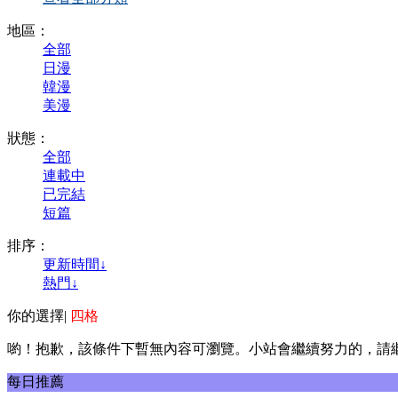
地區：
全部
日漫
韓漫
美漫
狀態：
全部
連載中
已完結
短篇
排序：
更新時間↓
熱門↓
你的選擇
|
四格
喲！抱歉，該條件下暫無內容可瀏覽。小站會繼續努力的，請
每日推薦