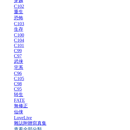
穿越
C102
重生
恐怖
C103
生存
C100
C104
C101
C99
C97
武侠
宅系
C96
C105
C98
C95
转生
FATE
無修正
仙侠
LoveLive
雜誌附贈寫真集
查看全部分類