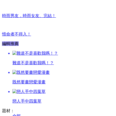
時而男友，時而女友、完結！
惜命者不得入！
編輯推薦
難道不是喜歡我嗎！？
既然要畫戀愛漫畫
戀人手中四葉草
題材：