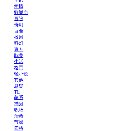
全部
愛情
歡樂向
冒險
奇幻
百合
校园
科幻
東方
耽美
生活
格鬥
轻小说
其他
悬疑
TL
萌系
神鬼
职场
治愈
节操
四格