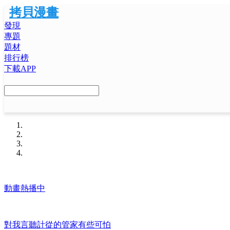
拷貝漫畫
發現
專題
題材
排行榜
下載APP
動畫熱播中
對我言聽計從的管家有些可怕