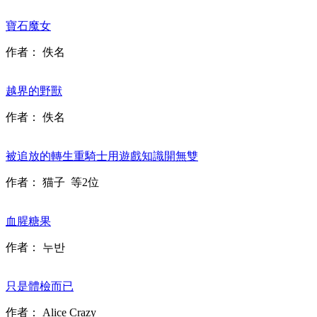
寶石魔女
作者：
佚名
越界的野獸
作者：
佚名
被追放的轉生重騎士用遊戲知識開無雙
作者：
猫子
等2位
血腥糖果
作者：
누반
只是體檢而已
作者：
Alice Crazy