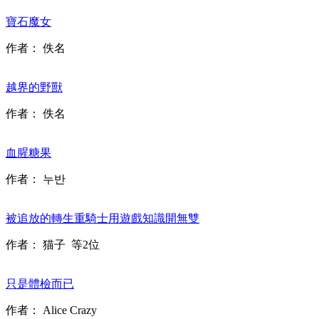
寶石魔女
作者：
佚名
越界的野獸
作者：
佚名
血腥糖果
作者：
누반
被追放的轉生重騎士用遊戲知識開無雙
作者：
猫子
等2位
只是體檢而已
作者：
Alice Crazy