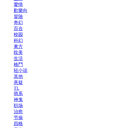
愛情
歡樂向
冒險
奇幻
百合
校园
科幻
東方
耽美
生活
格鬥
轻小说
其他
悬疑
TL
萌系
神鬼
职场
治愈
节操
四格