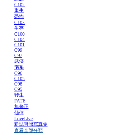
C102
重生
恐怖
C103
生存
C100
C104
C101
C99
C97
武侠
宅系
C96
C105
C98
C95
转生
FATE
無修正
仙侠
LoveLive
雜誌附贈寫真集
查看全部分類