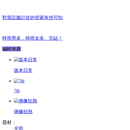
對我言聽計從的管家有些可怕
時而男友，時而女友、完結！
編輯推薦
坂本日常
7th
偶像狂熱
題材：
全部