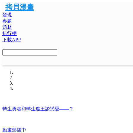
拷貝漫畫
發現
專題
題材
排行榜
下載APP
轉生勇者和轉生魔王談戀愛——？
動畫熱播中