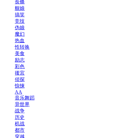
長條
舰娘
搞笑
竞技
伪娘
魔幻
热血
性转换
美食
励志
彩色
後宮
侦探
惊悚
AA
音乐舞蹈
异世界
战争
历史
机战
都市
穿越