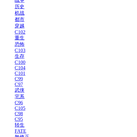
战争
历史
机战
都市
穿越
C102
重生
恐怖
C103
生存
C100
C104
C101
C99
C97
武侠
宅系
C96
C105
C98
C95
转生
FATE
無修正