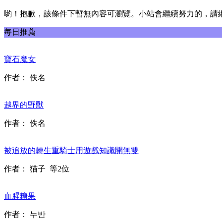
喲！抱歉，該條件下暫無內容可瀏覽。小站會繼續努力的，請
每日推薦
寶石魔女
作者：
佚名
越界的野獸
作者：
佚名
被追放的轉生重騎士用遊戲知識開無雙
作者：
猫子
等2位
血腥糖果
作者：
누반