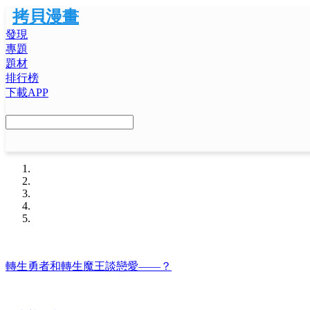
拷貝漫畫
發現
專題
題材
排行榜
下載APP
轉生勇者和轉生魔王談戀愛——？