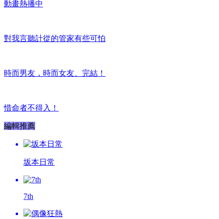
動畫熱播中
對我言聽計從的管家有些可怕
時而男友，時而女友、完結！
惜命者不得入！
編輯推薦
坂本日常
7th