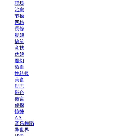
职场
治愈
节操
四格
長條
舰娘
搞笑
竞技
伪娘
魔幻
热血
性转换
美食
励志
彩色
後宮
侦探
惊悚
AA
音乐舞蹈
异世界