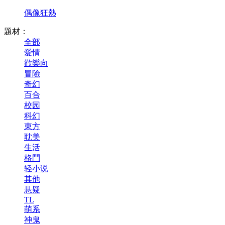
偶像狂熱
題材：
全部
愛情
歡樂向
冒險
奇幻
百合
校园
科幻
東方
耽美
生活
格鬥
轻小说
其他
悬疑
TL
萌系
神鬼