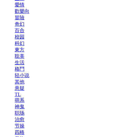
愛情
歡樂向
冒險
奇幻
百合
校园
科幻
東方
耽美
生活
格鬥
轻小说
其他
悬疑
TL
萌系
神鬼
职场
治愈
节操
四格