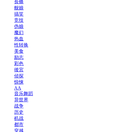
長條
舰娘
搞笑
竞技
伪娘
魔幻
热血
性转换
美食
励志
彩色
後宮
侦探
惊悚
AA
音乐舞蹈
异世界
战争
历史
机战
都市
穿越