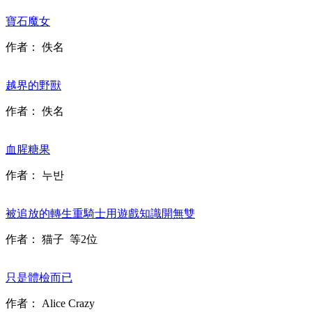
寶石魔女
作者：
佚名
越界的野獸
作者：
佚名
血腥糖果
作者：
누반
被追放的轉生重騎士用遊戲知識開無雙
作者：
猫子
等2位
只是體檢而已
作者：
Alice Crazy