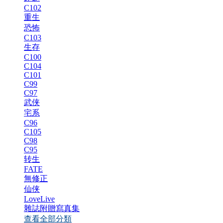
C102
重生
恐怖
C103
生存
C100
C104
C101
C99
C97
武侠
宅系
C96
C105
C98
C95
转生
FATE
無修正
仙侠
LoveLive
雜誌附贈寫真集
查看全部分類