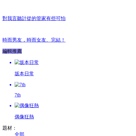
對我言聽計從的管家有些可怕
時而男友，時而女友、完結！
編輯推薦
坂本日常
7th
偶像狂熱
題材：
全部