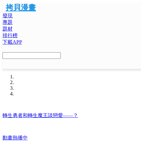
拷貝漫畫
發現
專題
題材
排行榜
下載APP
轉生勇者和轉生魔王談戀愛——？
動畫熱播中