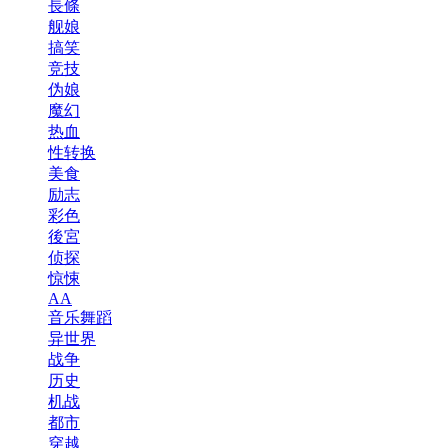
長條
舰娘
搞笑
竞技
伪娘
魔幻
热血
性转换
美食
励志
彩色
後宮
侦探
惊悚
AA
音乐舞蹈
异世界
战争
历史
机战
都市
穿越