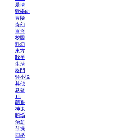
愛情
歡樂向
冒險
奇幻
百合
校园
科幻
東方
耽美
生活
格鬥
轻小说
其他
悬疑
TL
萌系
神鬼
职场
治愈
节操
四格