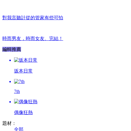
對我言聽計從的管家有些可怕
時而男友，時而女友、完結！
編輯推薦
坂本日常
7th
偶像狂熱
題材：
全部