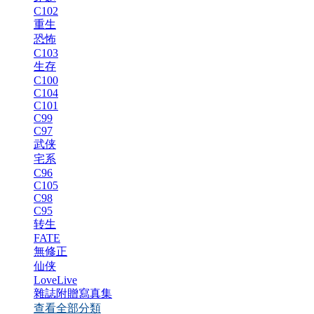
C102
重生
恐怖
C103
生存
C100
C104
C101
C99
C97
武侠
宅系
C96
C105
C98
C95
转生
FATE
無修正
仙侠
LoveLive
雜誌附贈寫真集
查看全部分類