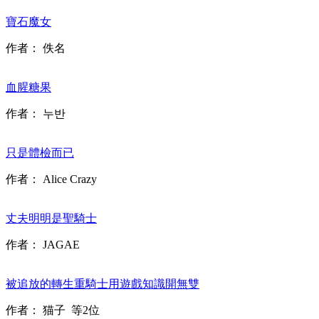
寶石魔女
作者：
佚名
血腥糖果
作者：
누반
只是體檢而已
作者：
Alice Crazy
丈夫明明是聖騎士
作者：
JAGAE
被追放的轉生重騎士用遊戲知識開無雙
作者：
猫子
等2位