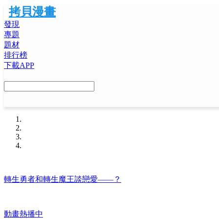
拷貝漫畫
發現
專題
題材
排行榜
下載APP
轉生勇者和轉生魔王談戀愛——？
動畫熱播中