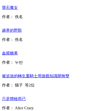
寶石魔女
作者：
佚名
越界的野獸
作者：
佚名
血腥糖果
作者：
누반
被追放的轉生重騎士用遊戲知識開無雙
作者：
猫子
等2位
只是體檢而已
作者：
Alice Crazy