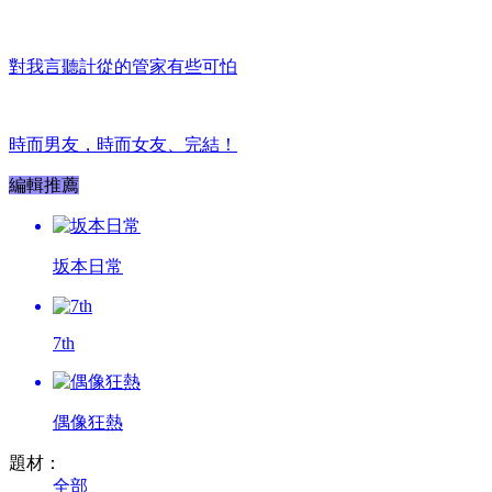
對我言聽計從的管家有些可怕
時而男友，時而女友、完結！
編輯推薦
坂本日常
7th
偶像狂熱
題材：
全部