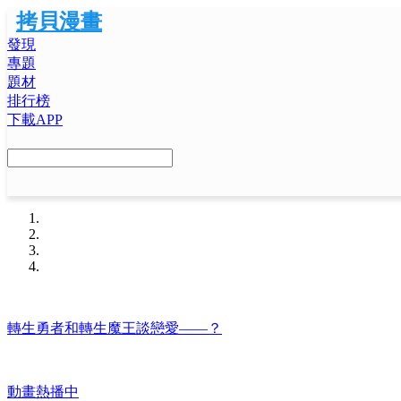
拷貝漫畫
發現
專題
題材
排行榜
下載APP
轉生勇者和轉生魔王談戀愛——？
動畫熱播中