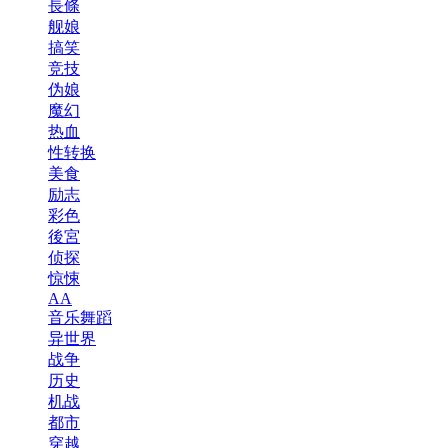
長條
舰娘
搞笑
竞技
伪娘
魔幻
热血
性转换
美食
励志
彩色
後宮
侦探
惊悚
AA
音乐舞蹈
异世界
战争
历史
机战
都市
穿越