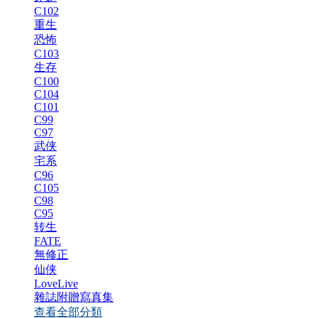
C102
重生
恐怖
C103
生存
C100
C104
C101
C99
C97
武侠
宅系
C96
C105
C98
C95
转生
FATE
無修正
仙侠
LoveLive
雜誌附贈寫真集
查看全部分類