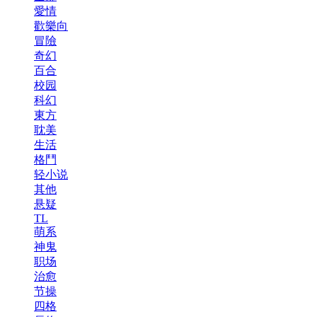
愛情
歡樂向
冒險
奇幻
百合
校园
科幻
東方
耽美
生活
格鬥
轻小说
其他
悬疑
TL
萌系
神鬼
职场
治愈
节操
四格