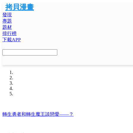
拷貝漫畫
發現
專題
題材
排行榜
下載APP
轉生勇者和轉生魔王談戀愛——？