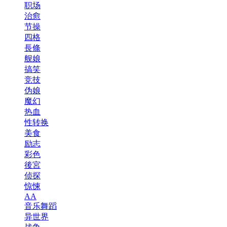
职场
治愈
节操
四格
長條
舰娘
搞笑
竞技
伪娘
魔幻
热血
性转换
美食
励志
彩色
後宮
侦探
惊悚
AA
音乐舞蹈
异世界