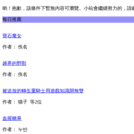
喲！抱歉，該條件下暫無內容可瀏覽。小站會繼續努力的，請
每日推薦
寶石魔女
作者：
佚名
越界的野獸
作者：
佚名
被追放的轉生重騎士用遊戲知識開無雙
作者：
猫子
等2位
血腥糖果
作者：
누반