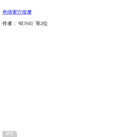
色情蜜穴按摩
作者：
딱가리
等2位
廣告