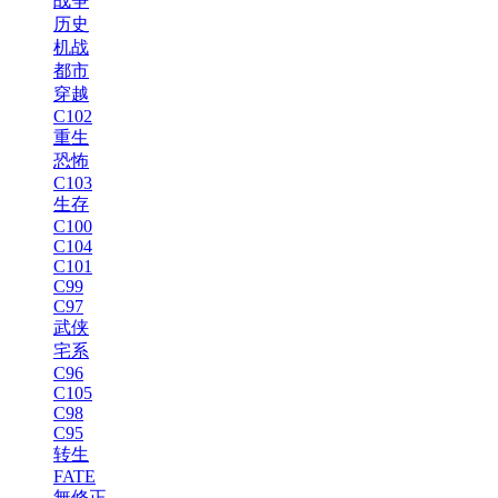
战争
历史
机战
都市
穿越
C102
重生
恐怖
C103
生存
C100
C104
C101
C99
C97
武侠
宅系
C96
C105
C98
C95
转生
FATE
無修正