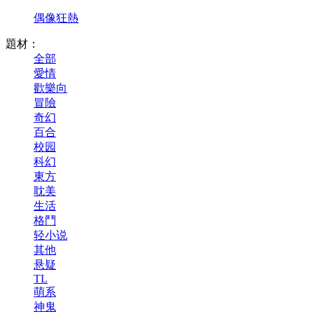
偶像狂熱
題材：
全部
愛情
歡樂向
冒險
奇幻
百合
校园
科幻
東方
耽美
生活
格鬥
轻小说
其他
悬疑
TL
萌系
神鬼