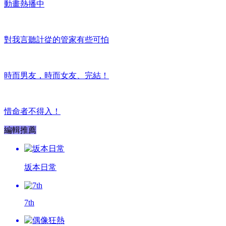
動畫熱播中
對我言聽計從的管家有些可怕
時而男友，時而女友、完結！
惜命者不得入！
編輯推薦
坂本日常
7th