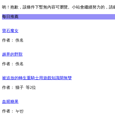
喲！抱歉，該條件下暫無內容可瀏覽。小站會繼續努力的，請
每日推薦
寶石魔女
作者：
佚名
越界的野獸
作者：
佚名
被追放的轉生重騎士用遊戲知識開無雙
作者：
猫子
等2位
血腥糖果
作者：
누반