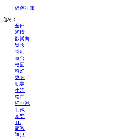
偶像狂熱
題材：
全部
愛情
歡樂向
冒險
奇幻
百合
校园
科幻
東方
耽美
生活
格鬥
轻小说
其他
悬疑
TL
萌系
神鬼