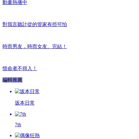
動畫熱播中
對我言聽計從的管家有些可怕
時而男友，時而女友、完結！
惜命者不得入！
編輯推薦
坂本日常
7th