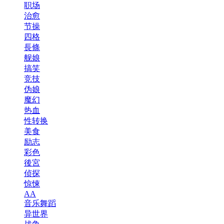
职场
治愈
节操
四格
長條
舰娘
搞笑
竞技
伪娘
魔幻
热血
性转换
美食
励志
彩色
後宮
侦探
惊悚
AA
音乐舞蹈
异世界