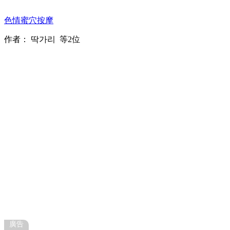
色情蜜穴按摩
作者：
딱가리
等2位
廣告