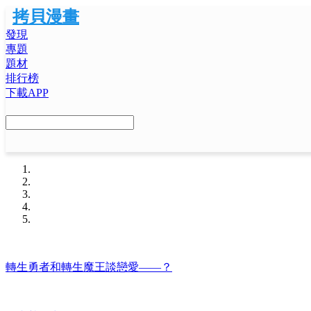
拷貝漫畫
發現
專題
題材
排行榜
下載APP
轉生勇者和轉生魔王談戀愛——？