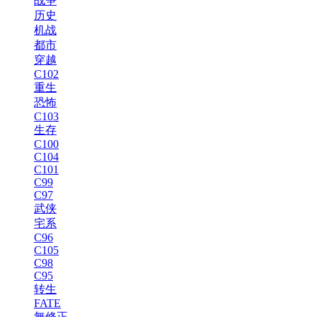
战争
历史
机战
都市
穿越
C102
重生
恐怖
C103
生存
C100
C104
C101
C99
C97
武侠
宅系
C96
C105
C98
C95
转生
FATE
無修正