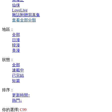
仙侠
LoveLive
雜誌附贈寫真集
查看全部分類
地區：
全部
日漫
韓漫
美漫
狀態：
全部
連載中
已完結
短篇
排序：
更新時間↑
熱門↓
你的選擇
|
C99