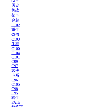
战争
历史
机战
都市
穿越
C102
重生
恐怖
C103
生存
C100
C104
C101
C99
C97
武侠
宅系
C96
C105
C98
C95
转生
FATE
無修正