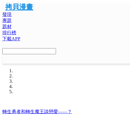
拷貝漫畫
發現
專題
題材
排行榜
下載APP
轉生勇者和轉生魔王談戀愛——？