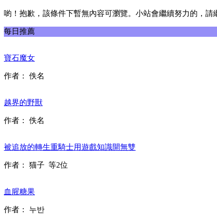
喲！抱歉，該條件下暫無內容可瀏覽。小站會繼續努力的，請
每日推薦
寶石魔女
作者：
佚名
越界的野獸
作者：
佚名
被追放的轉生重騎士用遊戲知識開無雙
作者：
猫子
等2位
血腥糖果
作者：
누반