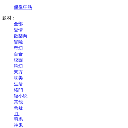
偶像狂熱
題材：
全部
愛情
歡樂向
冒險
奇幻
百合
校园
科幻
東方
耽美
生活
格鬥
轻小说
其他
悬疑
TL
萌系
神鬼