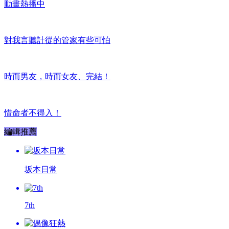
動畫熱播中
對我言聽計從的管家有些可怕
時而男友，時而女友、完結！
惜命者不得入！
編輯推薦
坂本日常
7th