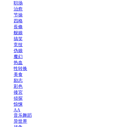
职场
治愈
节操
四格
長條
舰娘
搞笑
竞技
伪娘
魔幻
热血
性转换
美食
励志
彩色
後宮
侦探
惊悚
AA
音乐舞蹈
异世界