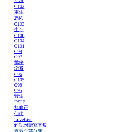
穿越
C102
重生
恐怖
C103
生存
C100
C104
C101
C99
C97
武侠
宅系
C96
C105
C98
C95
转生
FATE
無修正
仙侠
LoveLive
雜誌附贈寫真集
查看全部分類