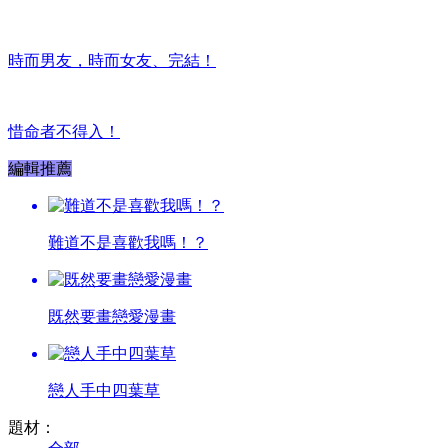
時而男友，時而女友、完結！
惜命者不得入！
編輯推薦
難道不是喜歡我嗎！？
既然要畫戀愛漫畫
戀人手中四葉草
題材：