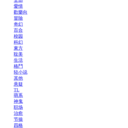
全部
愛情
歡樂向
冒險
奇幻
百合
校园
科幻
東方
耽美
生活
格鬥
轻小说
其他
悬疑
TL
萌系
神鬼
职场
治愈
节操
四格