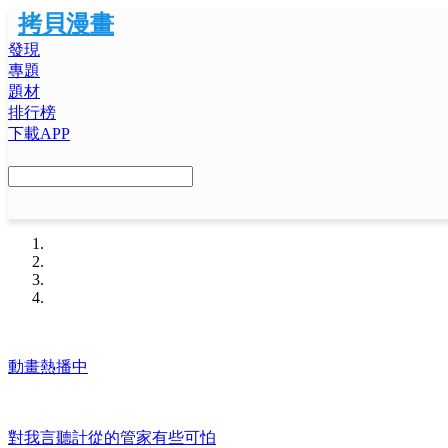
拷貝漫畫
發現
專題
題材
排行榜
下載APP
動畫熱播中
對我言聽計從的管家有些可怕