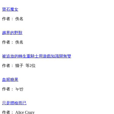
寶石魔女
作者：
佚名
越界的野獸
作者：
佚名
被追放的轉生重騎士用遊戲知識開無雙
作者：
猫子
等2位
血腥糖果
作者：
누반
只是體檢而已
作者：
Alice Crazy