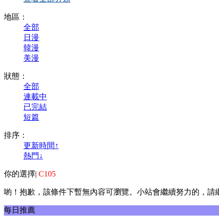
地區：
全部
日漫
韓漫
美漫
狀態：
全部
連載中
已完結
短篇
排序：
更新時間↑
熱門↓
你的選擇
|
C105
喲！抱歉，該條件下暫無內容可瀏覽。小站會繼續努力的，請
每日推薦