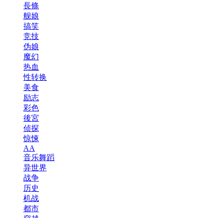
長條
舰娘
搞笑
竞技
伪娘
魔幻
热血
性转换
美食
励志
彩色
後宮
侦探
惊悚
AA
音乐舞蹈
异世界
战争
历史
机战
都市