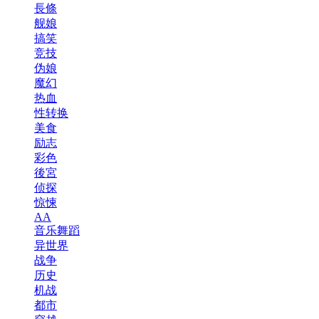
長條
舰娘
搞笑
竞技
伪娘
魔幻
热血
性转换
美食
励志
彩色
後宮
侦探
惊悚
AA
音乐舞蹈
异世界
战争
历史
机战
都市