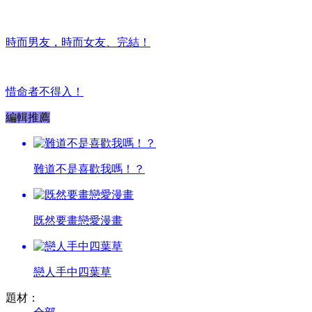
時而男友，時而女友、完結！
惜命者不得入！
編輯推薦
難道不是喜歡我嗎！？
既然要畫戀愛漫畫
戀人手中四葉草
題材：