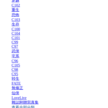
穿越
C102
重生
恐怖
C103
生存
C100
C104
C101
C99
C97
武侠
宅系
C96
C105
C98
C95
转生
FATE
無修正
仙侠
LoveLive
雜誌附贈寫真集
查看全部分類