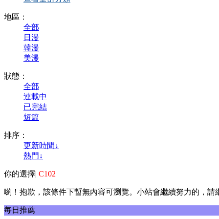
地區：
全部
日漫
韓漫
美漫
狀態：
全部
連載中
已完結
短篇
排序：
更新時間↓
熱門↓
你的選擇
|
C102
喲！抱歉，該條件下暫無內容可瀏覽。小站會繼續努力的，請
每日推薦