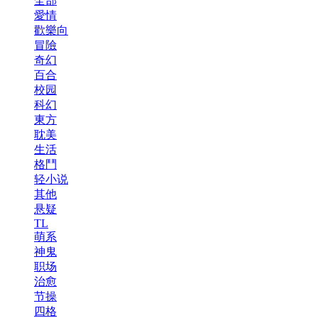
全部
愛情
歡樂向
冒險
奇幻
百合
校园
科幻
東方
耽美
生活
格鬥
轻小说
其他
悬疑
TL
萌系
神鬼
职场
治愈
节操
四格