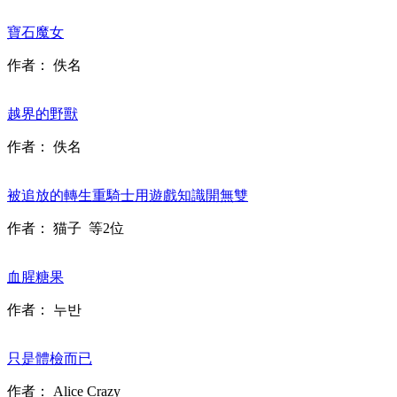
寶石魔女
作者：
佚名
越界的野獸
作者：
佚名
被追放的轉生重騎士用遊戲知識開無雙
作者：
猫子
等2位
血腥糖果
作者：
누반
只是體檢而已
作者：
Alice Crazy