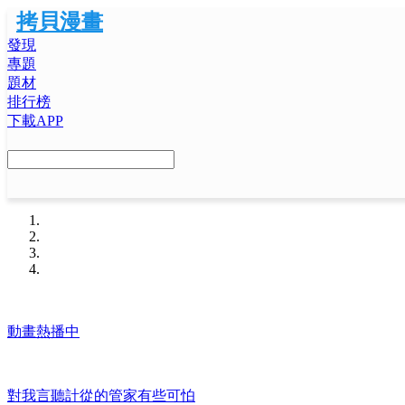
拷貝漫畫
發現
專題
題材
排行榜
下載APP
動畫熱播中
對我言聽計從的管家有些可怕