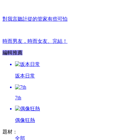
對我言聽計從的管家有些可怕
時而男友，時而女友、完結！
編輯推薦
坂本日常
7th
偶像狂熱
題材：
全部