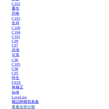
C102
重生
恐怖
C103
生存
C100
C104
C101
C99
C97
武侠
宅系
C96
C105
C98
C95
转生
FATE
無修正
仙侠
LoveLive
雜誌附贈寫真集
查看全部分類