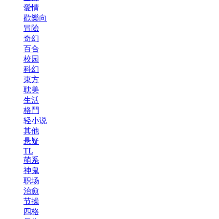
愛情
歡樂向
冒險
奇幻
百合
校园
科幻
東方
耽美
生活
格鬥
轻小说
其他
悬疑
TL
萌系
神鬼
职场
治愈
节操
四格