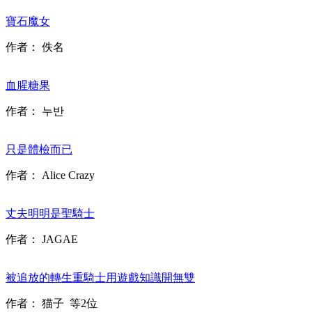
寶石魔女
作者：
佚名
血腥糖果
作者：
누반
只是體檢而已
作者：
Alice Crazy
丈夫明明是聖騎士
作者：
JAGAE
被追放的轉生重騎士用遊戲知識開無雙
作者：
猫子
等2位