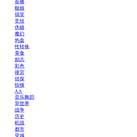
長條
舰娘
搞笑
竞技
伪娘
魔幻
热血
性转换
美食
励志
彩色
後宮
侦探
惊悚
AA
音乐舞蹈
异世界
战争
历史
机战
都市
穿越