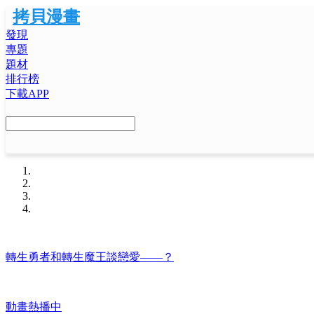
拷貝漫畫
發現
專題
題材
排行榜
下載APP
轉生勇者和轉生魔王談戀愛——？
動畫熱播中