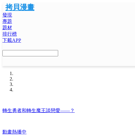
拷貝漫畫
發現
專題
題材
排行榜
下載APP
轉生勇者和轉生魔王談戀愛——？
動畫熱播中