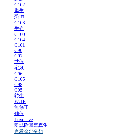
C102
重生
恐怖
C103
生存
C100
C104
C101
C99
C97
武侠
宅系
C96
C105
C98
C95
转生
FATE
無修正
仙侠
LoveLive
雜誌附贈寫真集
查看全部分類