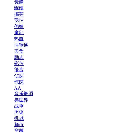
長條
舰娘
搞笑
竞技
伪娘
魔幻
热血
性转换
美食
励志
彩色
後宮
侦探
惊悚
AA
音乐舞蹈
异世界
战争
历史
机战
都市
穿越