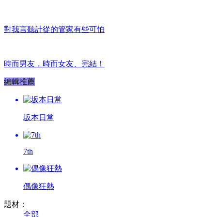
對我言聽計從的管家有些可怕
時而男友，時而女友、完結！
編輯推薦
坂本日常
7th
偶像狂熱
題材：
全部