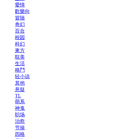
愛情
歡樂向
冒險
奇幻
百合
校园
科幻
東方
耽美
生活
格鬥
轻小说
其他
悬疑
TL
萌系
神鬼
职场
治愈
节操
四格