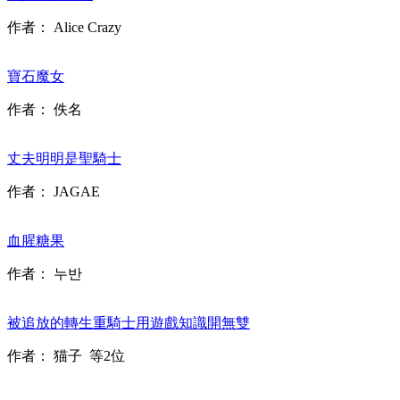
作者：
Alice Crazy
寶石魔女
作者：
佚名
丈夫明明是聖騎士
作者：
JAGAE
血腥糖果
作者：
누반
被追放的轉生重騎士用遊戲知識開無雙
作者：
猫子
等2位