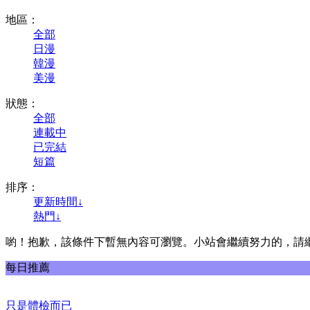
地區：
全部
日漫
韓漫
美漫
狀態：
全部
連載中
已完結
短篇
排序：
更新時間↓
熱門↓
喲！抱歉，該條件下暫無內容可瀏覽。小站會繼續努力的，請
每日推薦
只是體檢而已