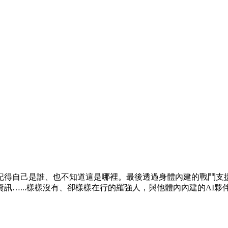
記得自己是誰、也不知道這是哪裡。最後透過身體內建的戰鬥支援
訊…...樣樣沒有、卻樣樣在行的羅強人，與他體內內建的AI夥