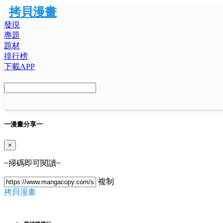
拷貝漫畫
發現
專題
題材
排行榜
下載APP
一
漫畫分享
一
×
~掃碼即可閱讀~
複制
拷貝漫畫