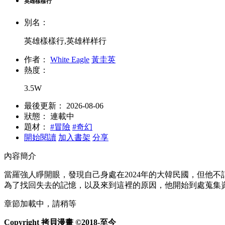
英雄樣樣行
別名：
英雄樣樣行,英雄样样行
作者：
White Eagle
黃圭英
熱度：
3.5W
最後更新：
2026-08-06
狀態：
連載中
題材：
#冒險
#奇幻
開始閱讀
加入書架
分享
內容簡介
當羅強人睜開眼，發現自己身處在2024年的大韓民國，但他不
為了找回失去的記憶，以及來到這裡的原因，他開始到處蒐集資
章節加載中，請稍等
Copyright 拷貝漫畫 ©2018-至今