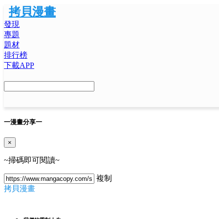
拷貝漫畫
發現
專題
題材
排行榜
下載APP
一
漫畫分享
一
×
~掃碼即可閱讀~
複制
拷貝漫畫