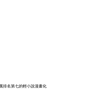
輕厲排名第七的輕小說漫畫化