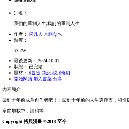
我們的重制人生
別名：
我們的重制人生,我们的重制人生
作者：
闪凡人
木緒なち
熱度：
53.2W
最後更新：
2024-10-01
狀態：
已完結
題材：
#冒險
#轻小说
#奇幻
開始閱讀
加入書架
分享
內容簡介
回到十年前成為創作者吧！！回到十年前的人生選擇支，和憧憬的
章節加載中，請稍等
Copyright 拷貝漫畫 ©2018-至今