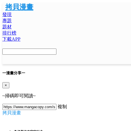
拷貝漫畫
發現
專題
題材
排行榜
下載APP
一
漫畫分享
一
×
~掃碼即可閱讀~
複制
拷貝漫畫