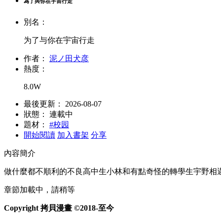
為了與你在宇宙行走
別名：
为了与你在宇宙行走
作者：
泥ノ田犬彦
熱度：
8.0W
最後更新：
2026-08-07
狀態：
連載中
題材：
#校园
開始閱讀
加入書架
分享
內容簡介
做什麼都不順利的不良高中生小林和有點奇怪的轉學生宇野相
章節加載中，請稍等
Copyright 拷貝漫畫 ©2018-至今