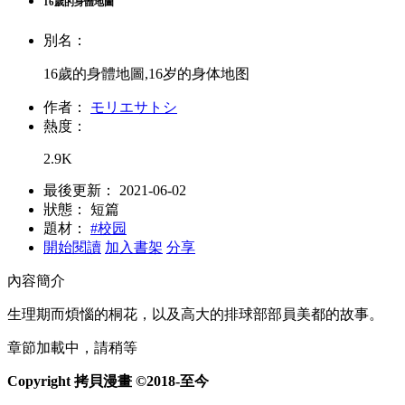
16歲的身體地圖
別名：
16歲的身體地圖,16岁的身体地图
作者：
モリエサトシ
熱度：
2.9K
最後更新：
2021-06-02
狀態：
短篇
題材：
#校园
開始閱讀
加入書架
分享
內容簡介
生理期而煩惱的桐花，以及高大的排球部部員美都的故事。
章節加載中，請稍等
Copyright 拷貝漫畫 ©2018-至今