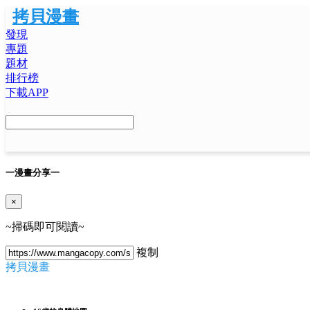
拷貝漫畫
發現
專題
題材
排行榜
下載APP
一
漫畫分享
一
×
~掃碼即可閱讀~
複制
拷貝漫畫