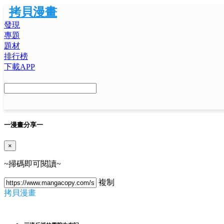
拷貝漫畫
發現
專題
題材
排行榜
下載APP
一
漫畫分享
一
×
~掃碼即可閱讀~
複制
拷貝漫畫