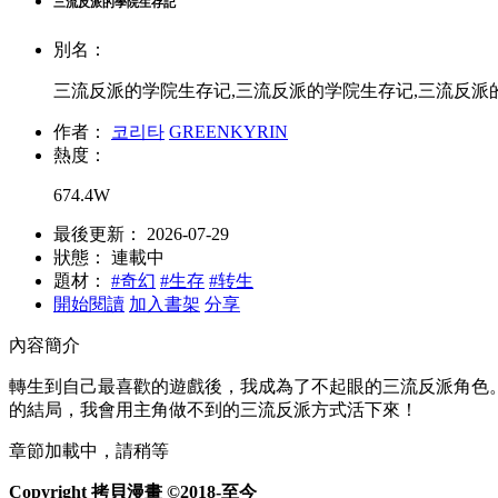
三流反派的學院生存記
別名：
三流反派的学院生存记,三流反派的学院生存记,三流反派
作者：
코리타
GREENKYRIN
熱度：
674.4W
最後更新：
2026-07-29
狀態：
連載中
題材：
#奇幻
#生存
#转生
開始閱讀
加入書架
分享
內容簡介
轉生到自己最喜歡的遊戲後，我成為了不起眼的三流反派角色
的結局，我會用主角做不到的三流反派方式活下來！
章節加載中，請稍等
Copyright 拷貝漫畫 ©2018-至今