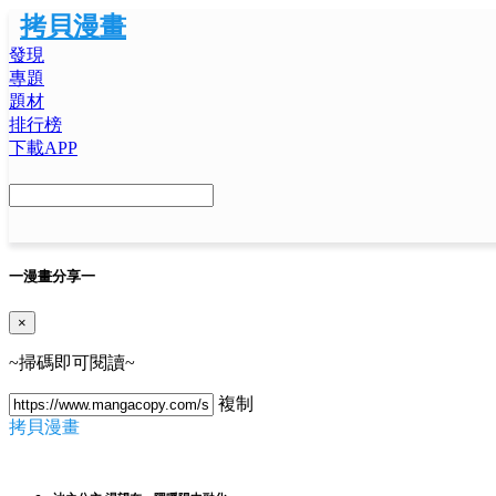
拷貝漫畫
發現
專題
題材
排行榜
下載APP
一
漫畫分享
一
×
~掃碼即可閱讀~
複制
拷貝漫畫