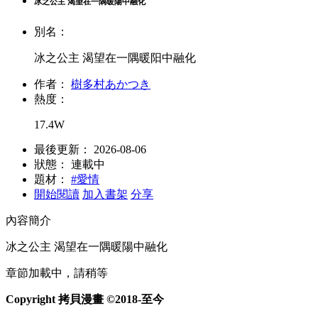
冰之公主 渴望在一隅暖陽中融化
別名：
冰之公主 渴望在一隅暖阳中融化
作者：
樹多村あかつき
熱度：
17.4W
最後更新：
2026-08-06
狀態：
連載中
題材：
#愛情
開始閱讀
加入書架
分享
內容簡介
冰之公主 渴望在一隅暖陽中融化
章節加載中，請稍等
Copyright 拷貝漫畫 ©2018-至今