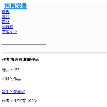
拷貝漫畫
發現
專題
題材
排行榜
下載APP
作者
[野宮有]相關作品
總共：
2部
相關的作品
殺手的營業術
作者：
野宮有
等2位