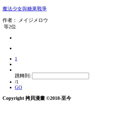
魔法少女與糖果戰爭
作者：
メイジメロウ
等2位
1
跳轉到:
/1
GO
Copyright 拷貝漫畫 ©2018-至今