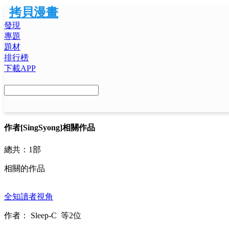
拷貝漫畫
發現
專題
題材
排行榜
下載APP
作者
[SingSyong]相關作品
總共：
1部
相關的作品
全知讀者視角
作者：
Sleep-C
等2位